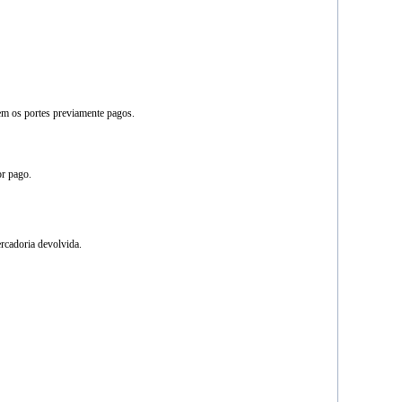
em os portes previamente pagos.
or pago.
ercadoria devolvida.