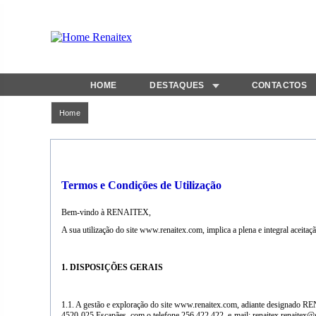
HOME
DESTAQUES
CONTACTOS
Home
Termos e Condições de Utilização
Bem-vindo à RENAITEX,
A sua utilização do site www.renaitex.com, implica a plena e integral aceitaç
1. DISPOSIÇÕES GERAIS
1.1. A gestão e exploração do site www.renaitex.com, adiante desi
4520-025 Escapães, com o telefone 256 422 422, e-mail: renaitex.renaitex@