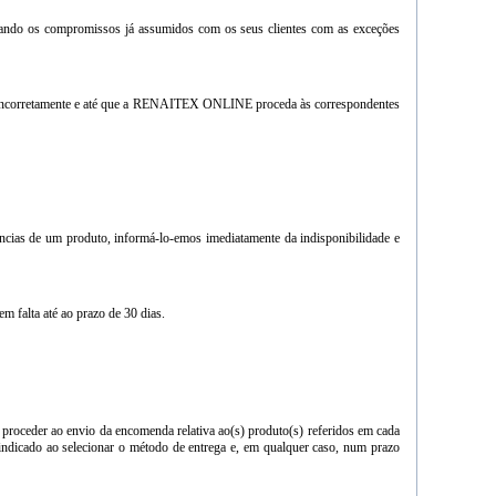
rando os compromissos já assumidos com os seus clientes com as exceções
ado incorretamente e até que a RENAITEX ONLINE proceda às correspondentes
ências de um produto, informá-lo-emos imediatamente da indisponibilidade e
m falta até ao prazo de 30 dias.
a proceder ao envio da encomenda relativa ao(s) produto(s) referidos em cada
indicado ao selecionar o método de entrega e, em qualquer caso, num prazo