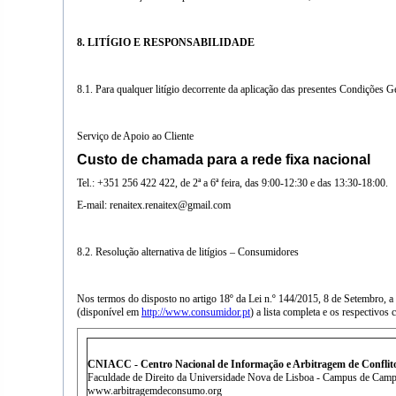
8.
LITÍGIO E RESPONSABILIDADE
8.1. Para qualquer litígio decorrente da aplicação das presentes Condições 
Serviço de Apoio ao Cliente
Custo de chamada para a rede fixa nacional
Tel.: +351 256 422 422, de 2ª a 6ª feira, das 9:00-12:30 e das 13:30-18:00.
E-mail: renaitex.renaitex@gmail.com
8.2. Resolução alternativa de litígios – Consumidores
Nos termos do disposto no artigo 18º da Lei n.º 144/2015, 8 de Setembro, a
(disponível em
http://www.consumidor.pt
) a lista completa e os respectivo
CNIACC - Centro Nacional de Informação e Arbitragem de Confli
Faculdade de Direito da Universidade Nova de Lisboa - Campus de Cam
www.arbitragemdeconsumo.org