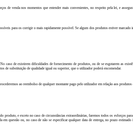
os de venda nos momentos que entender mais convenientes, no respeito pela lei, e assegu
ossíveis para os corrigir o mais rapidamente possível. Se algum dos produtos estiver marc
. No caso de existirem dificuldades de fornecimento de produtos, ou de se esgotarem as exist
tos de substituição de qualidade igual ou superior, que o utilizador poderá encomendar.
procederemos ao reembolso de qualquer montante pago pelo utilizador em relação aos produtos e
e do produto, e exceto no caso de circunstâncias extraordinárias, faremos todos os esforços par
em questão ou, no caso de não se especificar qualquer data de entrega, no prazo estimado 