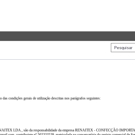
ão das condições gerais de utilização descritas nos parágrafos seguintes:
gnado RENAITEX LDA., são da responsabilidade da empresa RENAITEX - CONFECÇÃO IMP
gmail.com, contribuinte nº 502333529, matriculada na conservatória do registo comercial de 