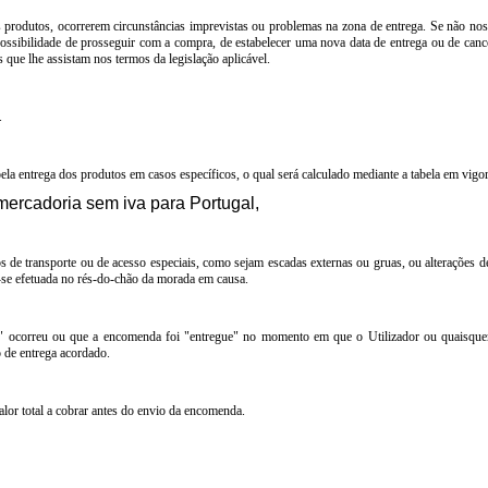
produtos, ocorrerem circunstâncias imprevistas ou problemas na zona de entrega. Se não nos 
 possibilidade de prosseguir com a compra, de estabelecer uma nova data de entrega ou de cance
 que lhe assistam nos termos da legislação aplicável.
.
 entrega dos produtos em casos específicos, o qual será calculado mediante a tabela em vigor
mercadoria sem iva para Portugal,
s de transporte ou de acesso especiais, como sejam escadas externas ou gruas, ou alterações de 
-se efetuada no rés-do-chão da morada em causa.
ga" ocorreu ou que a encomenda foi "entregue" no momento em que o Utilizador ou quaisquer
 de entrega acordado.
or total a cobrar antes do envio da encomenda.