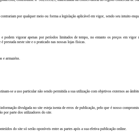
ontrariam por qualquer meio ou forma a legislação aplicável em vigor, sendo seu intuito enquadr
 podem vigorar apenas por períodos limitados de tempo, no entanto os preços em vigor
 prestada neste site e o praticado nas nossas lojas físicas.
s e armazéns.
destinam-se a uso particular não sendo permitida a sua utilização com objetivos externos ao
ormação divulgada no site esteja isenta de erros de publicação, pelo que é nosso compromiss
o por parte dos utilizadores do site.
nteúdos do site só serão oponíveis entre as partes após a sua efetiva publicação online.