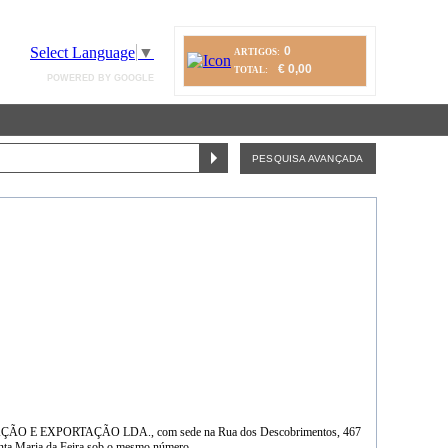
Select Language
▼
0
ARTIGOS:
€ 0,00
TOTAL:
POWERED BY GOOGLE
PESQUISA AVANÇADA
ORTAÇÃO E EXPORTAÇÃO LDA., com sede na Rua dos Descobrimentos, 467
Santa Maria da Feira sob o mesmo número.