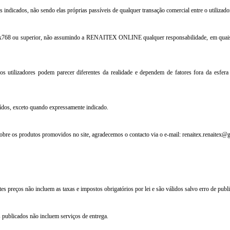
gos indicados, não sendo elas próprias passíveis de qualquer transação comercial entre o uti
024x768 ou superior, não assumindo a RENAITEX ONLINE qualquer responsabilidade, em quais
dos utilizadores podem parecer diferentes da realidade e dependem de fatores fora da 
uídos, exceto quando expressamente indicado.
obre os produtos promovidos no site, agradecemos o contacto via o e-mail: renaitex.renaitex@
preços não incluem as taxas e impostos obrigatórios por lei e são válidos salvo erro de publi
 publicados não incluem serviços de entrega.