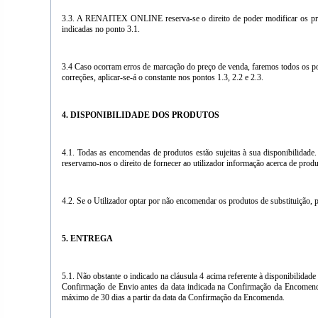
3.3. A RENAITEX ONLINE reserva-se o direito de poder modificar os preç
indicadas no ponto 3.1.
3.4 Caso ocorram erros de marcação do preço de venda, faremos todos os p
correções, aplicar-se-á o constante nos pontos 1.3, 2.2 e 2.3.
4. DISPONIBILIDADE DOS PRODUTOS
4.1. Todas as encomendas de produtos estão sujeitas à sua disponibilidade
reservamo-nos o direito de fornecer ao utilizador informação acerca de produ
4.2. Se o Utilizador optar por não encomendar os produtos de substituição, 
5. ENTREGA
5.1. Não obstante o indicado na cláusula 4 acima referente à disponibilidad
Confirmação de Envio antes da data indicada na Confirmação da Encomenda 
máximo de 30 dias a partir da data da Confirmação da Encomenda.