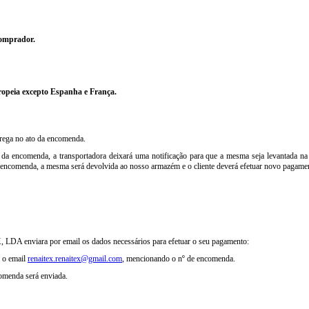
comprador.
uropeia excepto Espanha e França.
trega no ato da encomenda.
 da encomenda, a transportadora deixará uma notificação para que a mesma seja levantada na
a encomenda, a mesma será devolvida ao nosso armazém e o cliente deverá efetuar novo pagament
 LDA enviara por email os dados necessários para efetuar o seu pagamento:
 o email
renaitex.renaitex@gmail.com
, mencionando o nº de encomenda.
omenda será enviada.