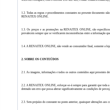
1.2. Todas as regras e procedimentos constantes no presente documento não c
RENAITEX ONLINE.
1.3. Os preços e as promoções na RENAITEX ONLINE, são específicos e
prevalecem sempre que se verificarem inconsistências entre a informação que é
1.4. A RENAITEX ONLINE, não vende ao consumidor final, somente a loja
2. SOBRE OS CONTEÚDOS
2.1. As imagens, informações e todos os outros conteúdos aqui presentes 
2.2. A RENAITEX ONLINE, esforçar-se-á sempre para garantir que toda a inf
detetado um erro que possa alterar significativamente as condições de perceçã
2.3. Sem prejuízo do constante no ponto anterior, quaisquer alterações aos co