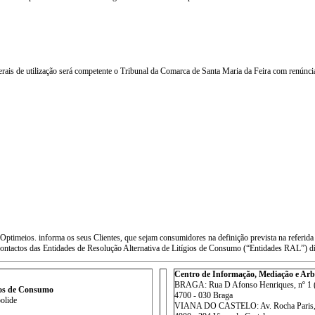
Gerais de utilização será competente o Tribunal da Comarca de Santa Maria da Feira com renúnci
 Optimeios. informa os seus Clientes, que sejam consumidores na definição prevista na referi
s contactos das Entidades de Resolução Alternativa de Litígios de Consumo (“Entidades RAL”) d
Centro de Informação, Mediação e Ar
BRAGA: Rua D Afonso Henriques, nº 1 (E
tos de Consumo
4700 - 030 Braga
polide
VIANA DO CASTELO: Av. Rocha Paris, nº