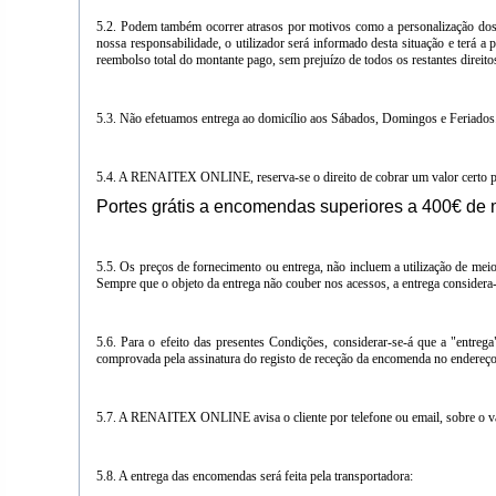
5.2. Podem também ocorrer atrasos por motivos como a personalização dos 
nossa responsabilidade, o utilizador será informado desta situação e terá a
reembolso total do montante pago, sem prejuízo de todos os restantes direitos
5.3. Não efetuamos entrega ao domicílio aos Sábados, Domingos e Feriados
5.4. A RENAITEX ONLINE, reserva-se o direito de cobrar um valor certo pela
Portes grátis a encomendas superiores a 400€ de 
5.5. Os preços de fornecimento ou entrega, não incluem a utilização de meio
Sempre que o objeto da entrega não couber nos acessos, a entrega considera
5.6. Para o efeito das presentes Condições, considerar-se-á que a "entre
comprovada pela assinatura do registo de receção da encomenda no endereço
5.7. A RENAITEX ONLINE avisa o cliente por telefone ou email, sobre o val
5.8. A entrega das encomendas será feita pela transportadora: