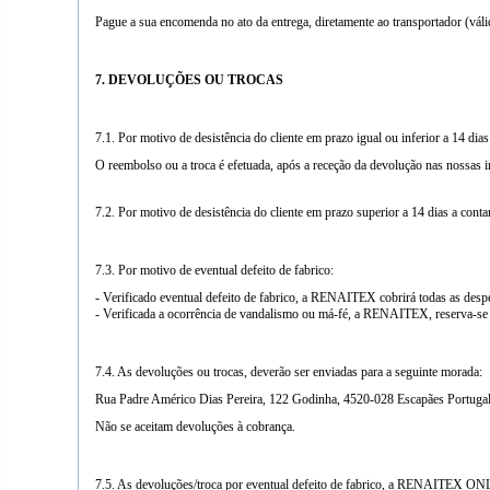
Pague a sua encomenda no ato da entrega, diretamente ao transportador (váli
7. DEVOLUÇÕES OU TROCAS
7.1. Por motivo de desistência do cliente em prazo igual ou inferior a 14
O reembolso ou a troca é efetuada, após a receção da devolução nas nossas i
7.2. Por motivo de desistência do cliente em prazo superior a 14 dias a co
7.3. Por motivo de eventual defeito de fabrico:
- Verificado eventual defeito de fabrico, a RENAITEX cobrirá todas as despe
- Verificada a ocorrência de vandalismo ou má-fé, a RENAITEX, reserva-se o
7.4. As devoluções ou trocas, deverão ser enviadas para a seguinte morada:
Rua Padre Américo Dias Pereira, 122 Godinha, 4520-028 Escapães Portugal
Não se aceitam devoluções à cobrança.
7.5. As devoluções/troca por eventual defeito de fabrico, a RENAITEX ONLIN