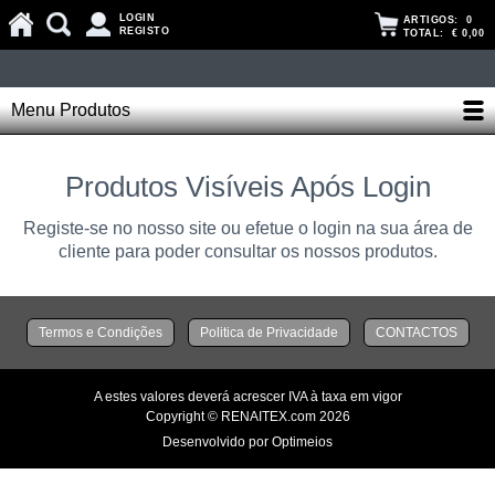
LOGIN
ARTIGOS:
0
REGISTO
TOTAL:
€ 0,00
Menu Produtos
Produtos Visíveis Após Login
Registe-se no nosso site ou efetue o login na sua área de
cliente para poder consultar os nossos produtos.
Termos e Condições
Politica de Privacidade
CONTACTOS
A estes valores deverá acrescer IVA à taxa em vigor
Copyright © RENAITEX.com 2026
Desenvolvido por Optimeios