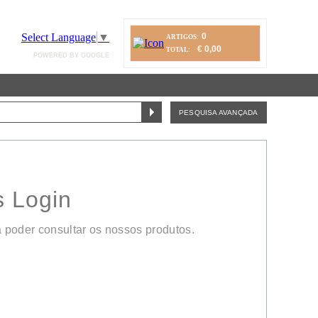
Select Language
▼
0
ARTIGOS:
€ 0,00
TOTAL:
POWERED BY GOOGLE
PESQUISA AVANÇADA
s Login
a poder consultar os nossos produtos.