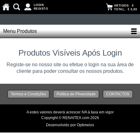
LOGIN
ARTIGOS:
0
REGISTO
TOTAL:
€ 0,00
Menu Produtos
Produtos Visíveis Após Login
Registe-se no nosso site ou efetue o login na sua área de
cliente para poder consultar os nossos produtos.
Termos e Condições
Politica de Privacidade
CONTACTOS
A estes valores deverá acrescer IVA à taxa em vigor
Copyright © RENAITEX.com 2026
Desenvolvido por Optimeios